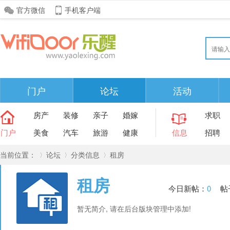
官方微信
手机客户端
门户
论坛
活动
房产
装修
亲子
婚嫁
求职
门户
美食
汽车
旅游
健康
信息
招聘
当前位置：
论坛
分类信息
租房
租房
今日新帖：
0
帖
»
›
›
暂无简介, 请在后台版块管理中添加!