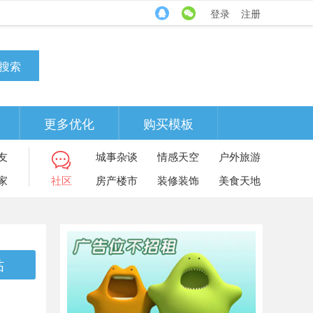
登录
注册
搜索
更多优化
购买模板
友
城事杂谈
情感天空
户外旅游
家
社区
房产楼市
装修装饰
美食天地
帖