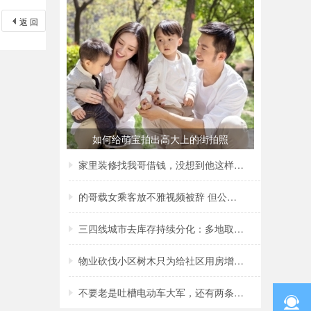
返 回
如何给萌宝拍出高大上的街拍照
家里装修找我哥借钱，没想到他这样回复我，
的哥载女乘客放不雅视频被辞 但公司称非黄
三四线城市去库存持续分化：多地取消购房补
物业砍伐小区树木只为给社区用房增加采光？
不要老是吐槽电动车大军，还有两条腿的行人