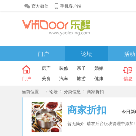
官方微信
手机客户端
门户
论坛
活动
房产
装修
亲子
婚嫁
门户
美食
汽车
旅游
健康
信息
当前位置：
论坛
分类信息
商家折扣
商家折扣
今日新
»
›
›
暂无简介, 请在后台版块管理中添加!