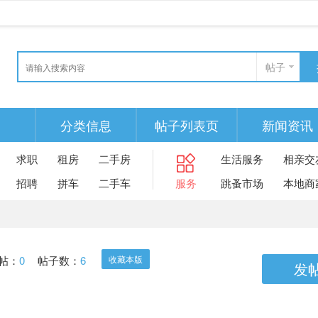
帖子
分类信息
帖子列表页
新闻资讯
求职
租房
二手房
生活服务
相亲交
招聘
拼车
二手车
服务
跳蚤市场
本地商
帖：
0
帖子数：
6
收藏本版
发