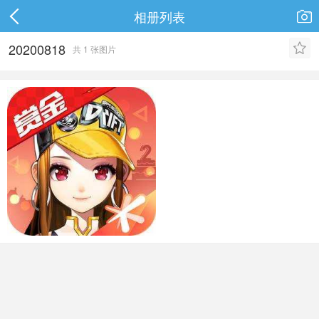
相册列表

20200818

共 1 张图片