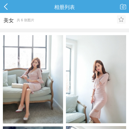
相册列表

美女

共 6 张图片