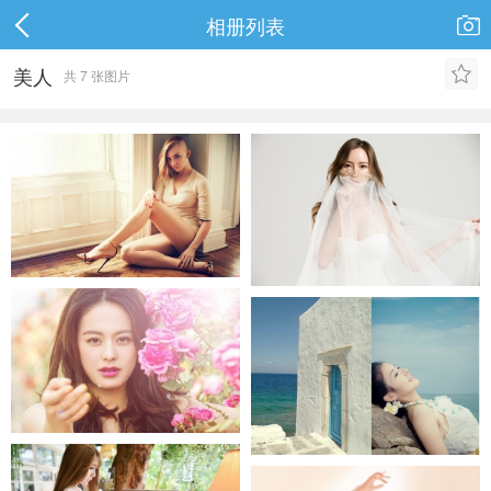
相册列表

美人

共 7 张图片