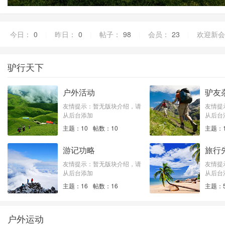
今日：
0
|
昨日：
0
|
帖子：
98
|
会员：
23
|
欢迎新会
驴行天下
户外活动
驴友
友情提示：暂无版块介绍，请
友情提
从后台添加
从后台
主题：10
帖数：10
主题：1
游记功略
旅行
友情提示：暂无版块介绍，请
友情提
从后台添加
从后台
主题：16
帖数：16
主题：
户外运动