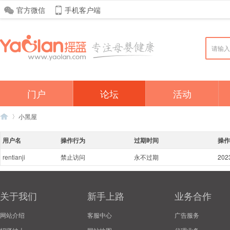
官方微信
手机客户端
门户
论坛
活动
小黑屋
用户名
操作行为
过期时间
操作
rentianji
禁止访问
永不过期
202
亲
›
关于我们
新手上路
业务合作
网站介绍
客服中心
广告服务