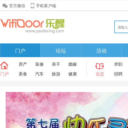
官方微信
手机客户端
门户
论坛
活动
房产
装修
亲子
婚嫁
求职
门户
美食
汽车
旅游
健康
信息
招聘