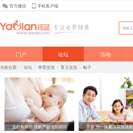
官方微信
手机客户端
门户
论坛
活动
当前位置:
论坛
孕育交流
育儿交流
帖子
»
›
›
›
涨奶有神招 缓解产后涨奶困扰
早春 用一抹嫩绿装扮清