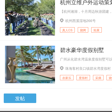
杭州立维户外运动策
杭州西溪湿地266号
真人CS
烧烤
拓展
碧水豪华度假别墅
珠海客村良口镇碧水湾度假村
农家乐
度假村
采摘
烧
发帖