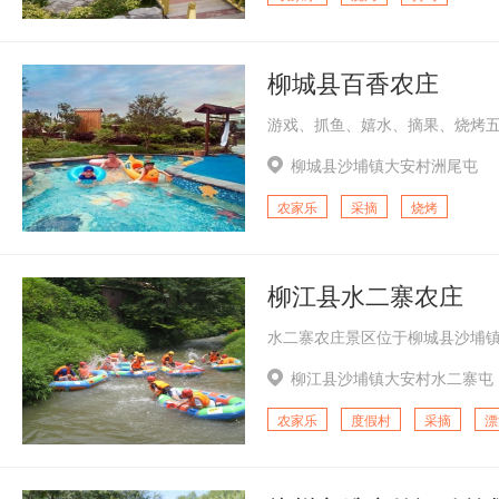
柳城县百香农庄
柳城县沙埔镇大安村洲尾屯
农家乐
采摘
烧烤
柳江县水二寨农庄
柳江县沙埔镇大安村水二寨屯
农家乐
度假村
采摘
漂