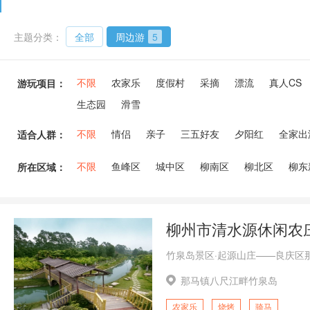
主题分类：
全部
周边游
5
不限
农家乐
度假村
采摘
漂流
真人CS
游玩项目：
生态园
滑雪
不限
情侣
亲子
三五好友
夕阳红
全家出
适合人群：
不限
鱼峰区
城中区
柳南区
柳北区
柳东
所在区域：
柳州市清水源休闲农
那马镇八尺江畔竹泉岛
农家乐
烧烤
骑马