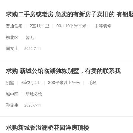
求购二手房或老房 急卖的有新房子卖旧的 有钥
普通住宅
|
2室1厅1卫
|
90-110平米平米
|
中等装修
柳北区
|
暂无
周女士
2020-7-11
求购 新城公馆临湖独栋别墅，有卖的联系我
别墅
|
6室2厅4卫
|
300平米以上平米
|
毛坯
城中区
|
新城公馆
孙先生
2020-7-11
求购新城香溢澜桥花园洋房顶楼