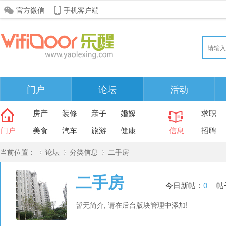
官方微信
手机客户端
门户
论坛
活动
房产
装修
亲子
婚嫁
求职
门户
美食
汽车
旅游
健康
信息
招聘
当前位置：
论坛
分类信息
二手房
二手房
今日新帖：
0
帖
»
›
›
暂无简介, 请在后台版块管理中添加!