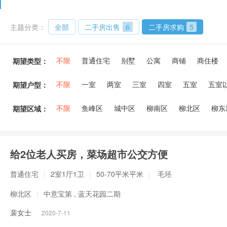
主题分类：
全部
二手房出售
6
二手房求购
5
不限
普通住宅
别墅
公寓
商铺
商住楼
期望类型：
不限
一室
两室
三室
四室
五室
五室
期望户型：
不限
鱼峰区
城中区
柳南区
柳北区
柳东
期望区域：
给2位老人买房，菜场超市公交方便
普通住宅
|
2室1厅1卫
|
50-70平米平米
|
毛坯
柳北区
|
中意宝第 , 蓝天花园二期
裴女士
2020-7-11