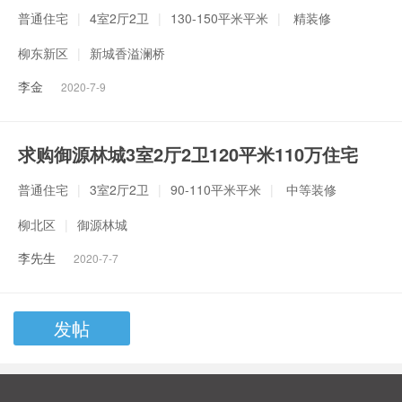
普通住宅
|
4室2厅2卫
|
130-150平米平米
|
精装修
柳东新区
|
新城香溢澜桥
李金
2020-7-9
求购御源林城3室2厅2卫120平米110万住宅
普通住宅
|
3室2厅2卫
|
90-110平米平米
|
中等装修
柳北区
|
御源林城
李先生
2020-7-7
发帖