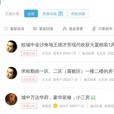
主题分类：
全部
房屋出租
7
求租房屋
最新发表
最新回复
最多查看
只看精华
租城中金沙角地王德才旁现代收获大厦精装1
古天乐
发布于
2020-7-9
最后回复
古天乐
2022
求租鹅岗一区、二区（腐败区）一楼二楼的房
古天乐
发布于
2020-7-12
最后回复
古天乐
20
城中万达华府，豪华装修，小三房
林青霞
发布于
2020-7-12
最后回复
林青霞