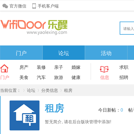
官方微信
手机客户端
门户
论坛
活动
房产
装修
亲子
婚嫁
求职
门户
美食
汽车
旅游
健康
信息
招聘
当前位置：
论坛
分类信息
租房
租房
今日新帖：
0
帖
»
›
›
暂无简介, 请在后台版块管理中添加!