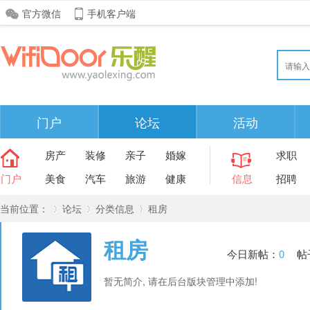
官方微信
手机客户端
门户
论坛
活动
房产
装修
亲子
婚嫁
求职
门户
美食
汽车
旅游
健康
信息
招聘
当前位置：
论坛
分类信息
租房
租房
今日新帖：
0
帖
»
›
›
暂无简介, 请在后台版块管理中添加!