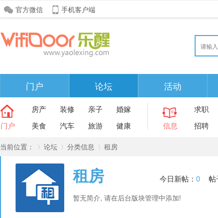
官方微信
手机客户端
门户
论坛
活动
房产
装修
亲子
婚嫁
求职
门户
美食
汽车
旅游
健康
信息
招聘
当前位置：
论坛
分类信息
租房
租房
今日新帖：
0
帖
»
›
›
暂无简介, 请在后台版块管理中添加!