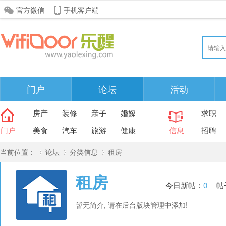
官方微信
手机客户端
门户
论坛
活动
房产
装修
亲子
婚嫁
求职
门户
美食
汽车
旅游
健康
信息
招聘
当前位置：
论坛
分类信息
租房
租房
今日新帖：
0
帖
»
›
›
暂无简介, 请在后台版块管理中添加!