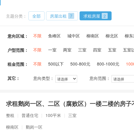
主题分类：
全部
房屋出租
7
求租房屋
2
不限
鱼峰区
城中区
柳南区
柳北区
柳东
意向区域：
不限
一室
两室
三室
四室
五室
五室
户型范围：
不限
500以下
500-800元
800-1000元
100
租金范围：
其它：
意向类型：
意向范围：
求租鹅岗一区、二区（腐败区）一楼二楼的房子
整租
|
普通住宅
|
100平米
|
三室
柳南区
|
鹅岗一区