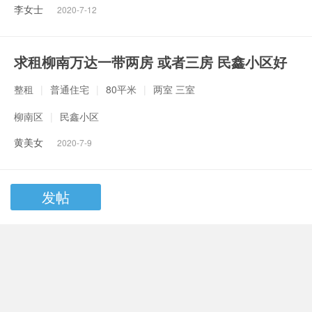
李女士
2020-7-12
求租柳南万达一带两房 或者三房 民鑫小区好
整租
|
普通住宅
|
80平米
|
两室 三室
柳南区
|
民鑫小区
黄美女
2020-7-9
发帖