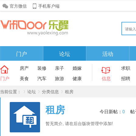
官方微信
手机客户端
门户
论坛
活动
房产
装修
亲子
婚嫁
求职
门户
美食
汽车
旅游
健康
信息
招聘
当前位置：
论坛
分类信息
租房
租房
今日新帖：
0
帖
»
›
›
暂无简介, 请在后台版块管理中添加!