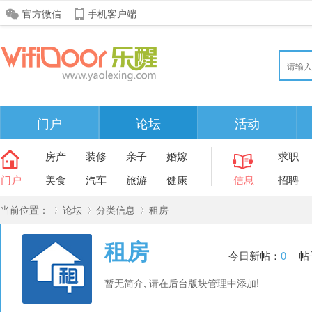
官方微信
手机客户端
门户
论坛
活动
房产
装修
亲子
婚嫁
求职
门户
美食
汽车
旅游
健康
信息
招聘
当前位置：
论坛
分类信息
租房
租房
今日新帖：
0
帖
»
›
›
暂无简介, 请在后台版块管理中添加!