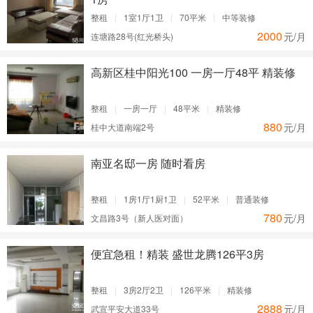
整租
|
1室1厅1卫
|
70平米
|
中等装修
2000
元/月
连塘路28号(红光桥头)
高新区桂中阳光100 一房一厅48平 精装修
整租
|
一房一厅
|
48平米
|
精装修
880
元/月
桂中大道南端2号
南亚名邸一房 随时看房
整租
|
1房1厅1厨1卫
|
52平米
|
普通装修
780
元/月
文昌路3号（新人医对面）
便宜急租！精装 盛世龙腾126平3房
整租
|
3房2厅2卫
|
126平米
|
精装修
2888
元/月
武宣平安大道33号