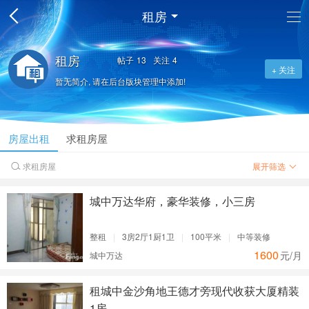
租房
租房
帖子
13
关注
4
+ 关注
暂无简介, 请在后台版块管理中添加!
房屋出租
求租房屋
求租房屋
展开筛选

城中万达华府，豪华装修，小三房
整租
|
3房2厅1厨1卫
|
100平米
|
中等装修
1600
元/月
城中万达
租城中金沙角地王德才旁现代收获大厦精装
1房