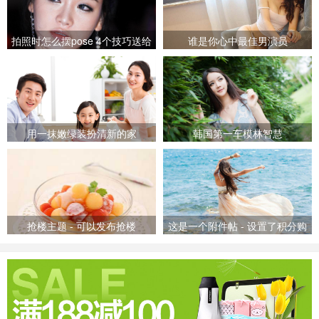
拍照时怎么摆pose 4个技巧送给
谁是你心中最佳男演员
上镜害羞的女
用一抹嫩绿装扮清新的家
韩国第一车模林智慧
抢楼主题 - 可以发布抢楼
这是一个附件帖 - 设置了积分购
买