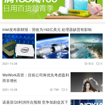
Intel发布新财报：营收为192亿美元 处理器缺货有影响
2021-10-28
812
0


WeWork高管：目前公司将优先考虑盈利
而非增长
2021-10-28
799
0


诺基亚Q3利润符合预期 竞争加剧促其下