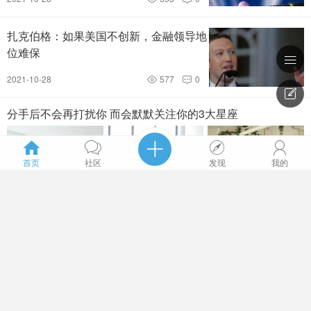


扎克伯格：如果美国不创新，金融领导地
位难保

2021-10-28
577
0



分手后不会再打扰你 而会默默关注你的3大星座





首页
社区
发现
我的
2020-7-8
610
0


韩国第一车模林智慧高清图集，天使面孔、身材火辣到不行
广告