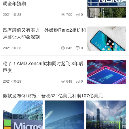
调全年预期
2021-10-28
700
0


既有颜值又有实力，外媒称Reno2相机和
屏幕让人印象深刻
2021-10-28
645
0


稳了！AMD Zen4/5架构同时起飞 3年后
巨变
2021-10-28
648
0


微软发布Q1财报：营收331亿美元利润107亿美元