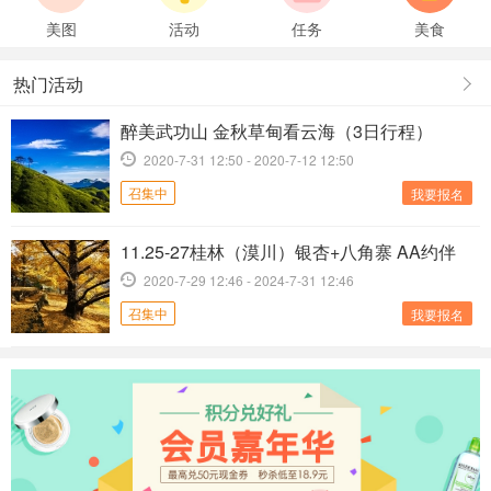
女子地铁内“晕倒”数秒后起身离开 地面留
美图
活动
任务
美食
最美野长城被砂浆抹平 700年历史国宝面目全
热门活动
违停的能不能有点道德 连盲道都全部盖掉了
醉美武功山 金秋草甸看云海（3日行程）
2020-7-31 12:50 - 2020-7-12 12:50
召集中
我要报名
11.25-27桂林（漠川）银杏+八角寨 AA约伴
2020-7-29 12:46 - 2024-7-31 12:46
召集中
我要报名