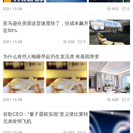
2021-10-28
603
0


亚马逊在美国送货速度快了，但成本飙升
近50%
2021-10-28
636
0


为什么有些人晚睡早起仍生龙活虎 有基因突变
2021-10-28
628
0


谷歌CEO："量子霸权实现"意义堪比莱特
兄弟发明飞机
2021-10-28
553
0