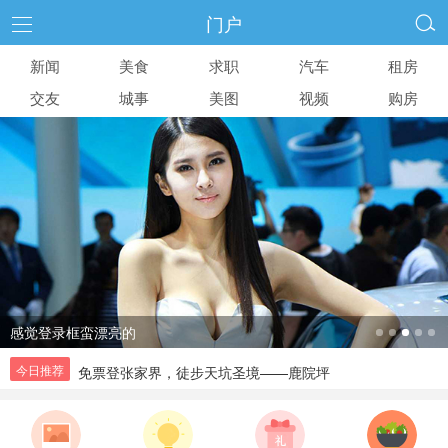
门户

新闻
美食
求职
汽车
租房
交友
城事
美图
视频
购房
正确使用避孕套 为两性生活带来安全健康
免票登张家界，徒步天坑圣境——鹿院坪
今日推荐
林志颖双胞胎儿子8个月大了 弟弟样子像极爸