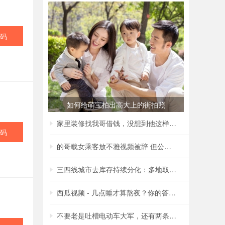
码
如何给萌宝拍出高大上的街拍照
家里装修找我哥借钱，没想到他这样回复我，
码
的哥载女乘客放不雅视频被辞 但公司称非黄
三四线城市去库存持续分化：多地取消购房补
西瓜视频 - 几点睡才算熬夜？你的答案很可
不要老是吐槽电动车大军，还有两条腿的行人