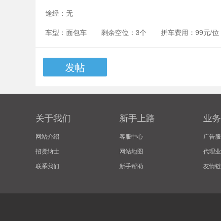
途经：
无
车型：
面包车
剩余空位：
3个
拼车费用：
99元/位
发帖
关于我们
新手上路
业务
网站介绍
客服中心
广告服
招贤纳士
网站地图
代理业
联系我们
新手帮助
友情链