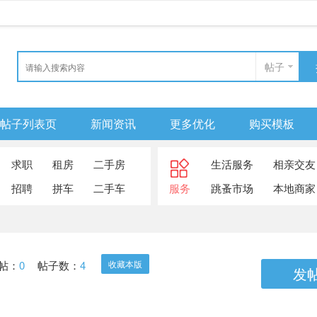
帖子
帖子列表页
新闻资讯
更多优化
购买模板
求职
租房
二手房
生活服务
相亲交友
招聘
拼车
二手车
服务
跳蚤市场
本地商家
帖：
0
帖子数：
4
收藏本版
发