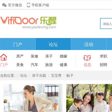
官方微信
手机客户端
门户
论坛
活动
房产
装修
亲子
婚嫁
求职
门户
美食
汽车
旅游
健康
信息
招聘
当前位置:
论坛
亲子乐园
宝宝秀
帖子
»
›
›
›