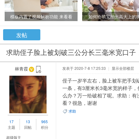
模板内置了视频解析功能 来看看
如何给萌宝拍出高大上的
发帖
求助侄子脸上被划破三公分长三毫米宽口子，怎
林青霞
发表于 2020-7-8 17:25:33
|
显示全部楼层
侄子一岁半左右，脸上被车把手划
一条，有3厘米长3毫米宽的样子
么办？万一给破相了呢。求助：有
看？很急，谢谢
求助
17
13
965
主题
回帖
积分
超级版主